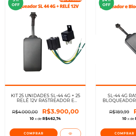
OFF
OFF
KIT 25 UNIDADES SL-44 4G + 25
SL-44 4G R
RELÉ 12V RASTREADOR E
BLOQUEADOR
BLOQUEADOR LANÇAMENTO
R$3.900,00
R$4.000,00
R$189,99
10
x de
R$462,74
10
x de